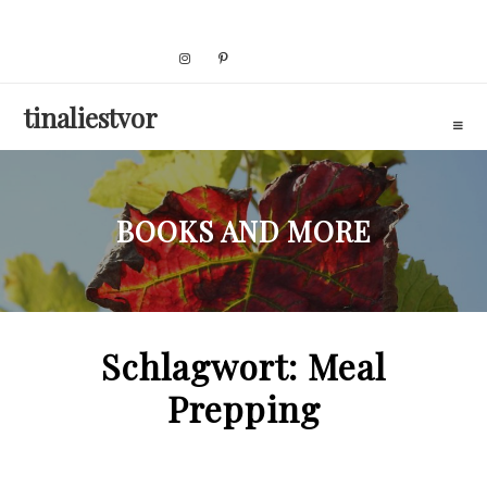
Skip
to
content
tinaliestvor
BOOKS AND MORE
Schlagwort:
Meal
Prepping