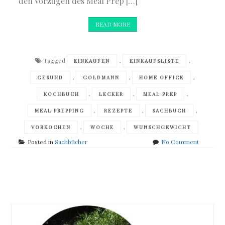
den Vorzügen des Meal Prep […]
READ MORE
Tagged
,
,
EINKAUFEN
EINKAUFSLISTE
,
,
,
GESUND
GOLDMANN
HOME OFFICE
,
,
,
KOCHBUCH
LECKER
MEAL PREP
,
,
,
MEAL PREPPING
REZEPTE
SACHBUCH
,
,
VORKOCHEN
WOCHE
WUNSCHGEWICHT
on
Posted in
Sachbücher
No Comment
Pascale
Weeks
&
Posts
Aurélie
Guerri
navigation
–
Mit
Meal