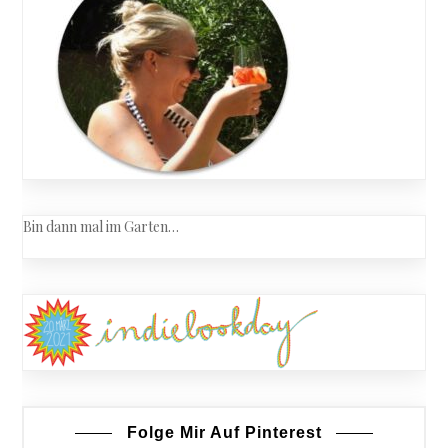
Prep
zum
Wunschg
Bin dann mal im Garten…
Folge Mir Auf Pinterest