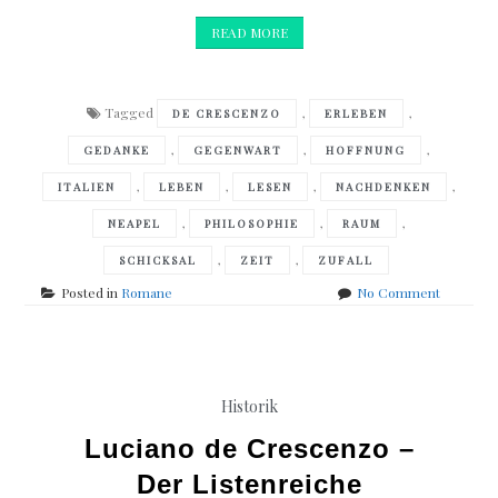
READ MORE
Tagged
,
,
DE CRESCENZO
ERLEBEN
,
,
,
GEDANKE
GEGENWART
HOFFNUNG
,
,
,
,
ITALIEN
LEBEN
LESEN
NACHDENKEN
,
,
,
NEAPEL
PHILOSOPHIE
RAUM
,
,
SCHICKSAL
ZEIT
ZUFALL
on
Posted in
Romane
No Comment
Luciano
De
Crescen
–
Lob
Historik
des
Zweifels
Luciano de Crescenzo –
Der Listenreiche