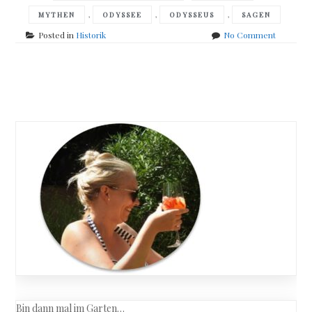
,
,
,
MYTHEN
ODYSSEE
ODYSSEUS
SAGEN
on
Posted in
Historik
No Comment
Luciano
de
Crescen
Posts
–
Der
navigation
Listenrei
Bin dann mal im Garten…