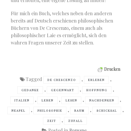
und erhoffen, eine eigene Lösung zu finden?
Für mich ein Buch, welches neben den anderen
bereits auf Deutsch erschienen philosophischen
Büchern von De Crescenzo, einem auch als
philosophischer Laie es ermöglicht, sich den
wahren Fragen unserer Zeit zu stellen.
Drucken
Tagged
,
,
DE CRESCENZO
ERLEBEN
,
,
,
GEDANKE
GEGENWART
HOFFNUNG
,
,
,
,
ITALIEN
LEBEN
LESEN
NACHDENKEN
,
,
,
,
NEAPEL
PHILOSOPHIE
RAUM
SCHICKSAL
,
ZEIT
ZUFALL
Posted in
Romane