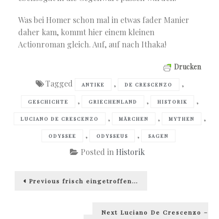
Was bei Homer schon mal in etwas fader Manier
daher kam, kommt hier einem kleinen
Actionroman gleich. Auf, auf nach Ithaka!
Drucken
Tagged
,
,
ANTIKE
DE CRESCENZO
,
,
,
GESCHICHTE
GRIECHENLAND
HISTORIK
,
,
,
LUCIANO DE CRESCENZO
MÄRCHEN
MYTHEN
,
,
ODYSSEE
ODYSSEUS
SAGEN
Posted in
Historik
Beitragsnavigation
Previous
Previous
frisch eingetroffen…
post:
Next
Next
Luciano De Crescenzo –
post: