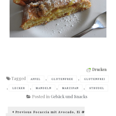
Drucken
Tagged
,
,
APFEL
GLUTENFREE
GLUTENFREI
,
,
,
,
LECKER
MANDELN
MARZIPAN
STRUDEL
Posted in
Gebäck und Snacks
Beitragsnavigation
Previous
Previous
Focaccia mit Avocado, Ei &
post: