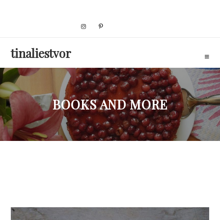
Skip
to
content
tinaliestvor
BOOKS AND MORE