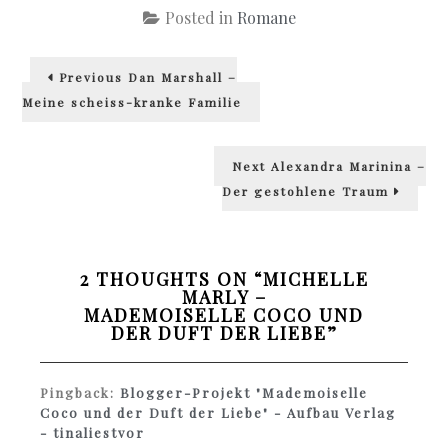
Posted in
Romane
Beitragsnavigation
Previous
Previous
Dan Marshall –
post:
Meine scheiss-kranke Familie
Next
Next
Alexandra Marinina –
post:
Der gestohlene Traum
2 THOUGHTS ON “
MICHELLE
MARLY –
MADEMOISELLE COCO UND
DER DUFT DER LIEBE
”
Pingback:
Blogger-Projekt "Mademoiselle
Coco und der Duft der Liebe" - Aufbau Verlag
- tinaliestvor