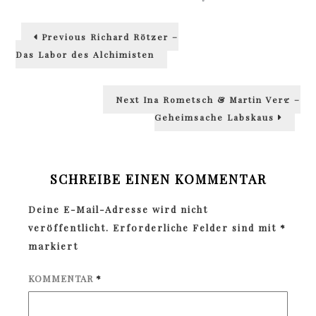
Beitragsnavigation
Previous
Previous
Richard Rötzer –
post:
Das Labor des Alchimisten
Next
Next
Ina Rometsch & Martin Verg –
post:
Geheimsache Labskaus
SCHREIBE EINEN KOMMENTAR
Deine E-Mail-Adresse wird nicht
veröffentlicht.
Erforderliche Felder sind mit
*
markiert
KOMMENTAR
*