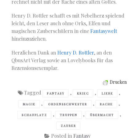
rechnet nicht mit der Rache eines alten Gottes.
Henry D. Rottler schafft es mit Nebelherz spielend
leicht, den Leser auch ohne Orks, Elfen und
magischen Zauberschülern in eine
Fantasywelt
hineinzuziehen.
Herzlichen Dank an
Henry D. Rottler
, an den
QbusArt Verlag sowie an Lovelybooks für das
Rezensionsexemplar.
Drucken
Tagged
,
,
,
FANTASY
KRIEG
LIEBE
,
,
,
MAGIE
ORDENSSCHWESTER
RACHE
,
,
,
SCHAUPLATZ
TRUPPEN
ÜBERMACHT
ZAUBER
Posted in
Fantasy