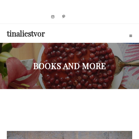
Skip
to
content
tinaliestvor
BOOKS AND MORE