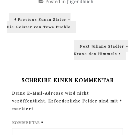
Posted in
Jugendbuch
Beitragsnavigation
Previous
Previous
Susan Slater –
post:
Die Geister von Tewa Pueblo
Next
Next
Juliane Stadler –
post:
Krone des Himmels
SCHREIBE EINEN KOMMENTAR
Deine E-Mail-Adresse wird nicht
veröffentlicht.
Erforderliche Felder sind mit
*
markiert
KOMMENTAR
*