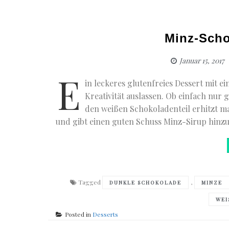
Minz-Sch
Januar 15, 2017
E
in leckeres glutenfreies Dessert mit 
Kreativität auslassen. Ob einfach nur
den weißen Schokoladenteil erhitzt ma
und gibt einen guten Schuss Minz-Sirup hinz
Tagged
,
DUNKLE SCHOKOLADE
MINZE
WEI
Posted in
Desserts