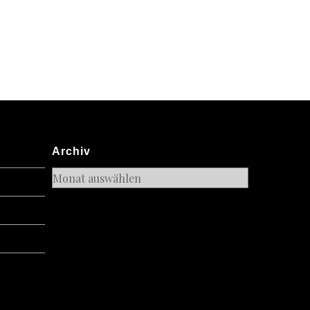
oladen-
ng
Archiv
Archiv