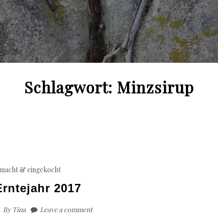
Schlagwort:
Minzsirup
macht & eingekocht
rntejahr 2017
By
Tina
Leave a comment