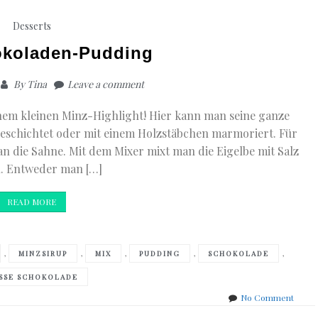
Desserts
okoladen-Pudding
By
Tina
Leave a comment
einem kleinen Minz-Highlight! Hier kann man seine ganze
 geschichtet oder mit einem Holzstäbchen marmoriert. Für
n die Sahne. Mit dem Mixer mixt man die Eigelbe mit Salz
u. Entweder man […]
READ MORE
,
,
,
,
,
MINZSIRUP
MIX
PUDDING
SCHOKOLADE
SSE SCHOKOLADE
on
No Comment
Minz-