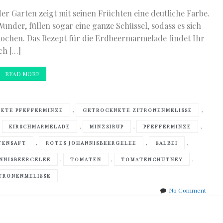
er Garten zeigt mit seinen Früchten eine deutliche Farbe.
Wunder, füllen sogar eine ganze Schüssel, sodass es sich
kochen. Das Rezept für die Erdbeermarmelade findet Ihr
ich […]
READ MORE
,
,
ETE PFEFFERMINZE
GETROCKNETE ZITRONENMELISSE
,
,
,
,
KIRSCHMARMELADE
MINZSIRUP
PFEFFERMINZE
,
,
,
TENSAFT
ROTES JOHANNISBEERGELEE
SALBEI
,
,
,
NNISBEERGELEE
TOMATEN
TOMATENCHUTNEY
TRONENMELISSE
on
No Comment
Mein
Erntej
2017