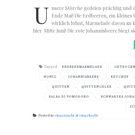
U
nsere Störche gedeien prächtig und d
Ende Mai! Die Erdbeeren, ein kleines 
wirklich lohnt, Marmelade davon zu 
hier. Mitte Juni! Die rote Johannisbeere biegt s
Tagged
,
ERDBEERMARMELADE
GETROCKN
,
,
HONIG
JOHANNISBEERE
KETCHUP
,
,
QUITTEN
QUITTENGELEE
QUIT
,
SALSA DI POMODORO
SCHWARZES JOHA
ZI
Posted in
eingemacht & eingekocht