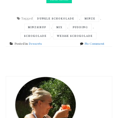
Tagged
,
,
DUNKLE SCHOKOLADE
MINZE
,
,
,
MINZSIRUP
MIX
PUDDING
,
SCHOKOLADE
WEISSE SCHOKOLADE
on
Posted in
Desserts
No Comment
Minz-
Schokola
Pudding
Posts
navigation