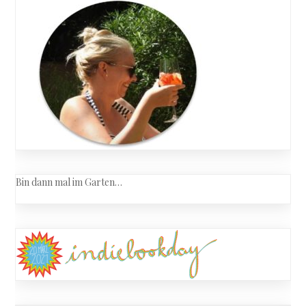
des
Sommer
Bin dann mal im Garten…