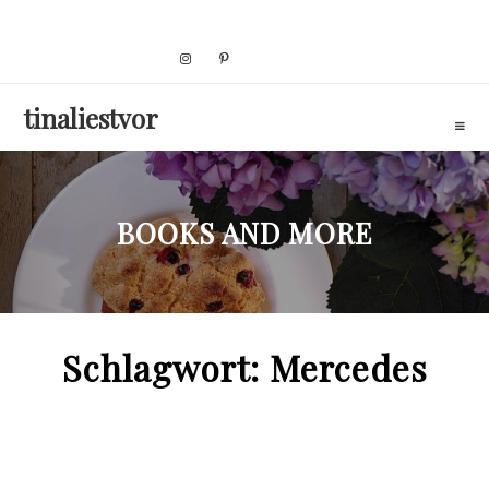
Skip
to
content
tinaliestvor
BOOKS AND MORE
Schlagwort:
Mercedes