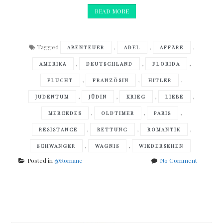
READ MORE
Tagged
,
,
,
ABENTEUER
ADEL
AFFÄRE
,
,
,
AMERIKA
DEUTSCHLAND
FLORIDA
,
,
,
FLUCHT
FRANZÖSIN
HITLER
,
,
,
,
JUDENTUM
JÜDIN
KRIEG
LIEBE
,
,
,
MERCEDES
OLDTIMER
PARIS
,
,
,
RESISTANCE
RETTUNG
ROMANTIK
,
,
SCHWANGER
WAGNIS
WIEDERSEHEN
on
Posted in
@Romane
No Comment
Beatriz
Williams
–
Posts
Die
letzten
navigation
Stunden