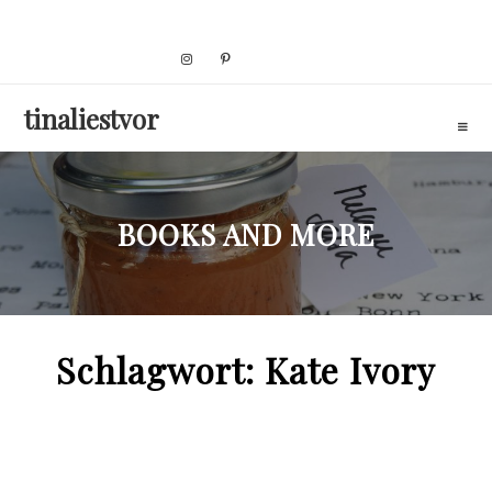
Skip
to
content
tinaliestvor
BOOKS AND MORE
Schlagwort:
Kate Ivory