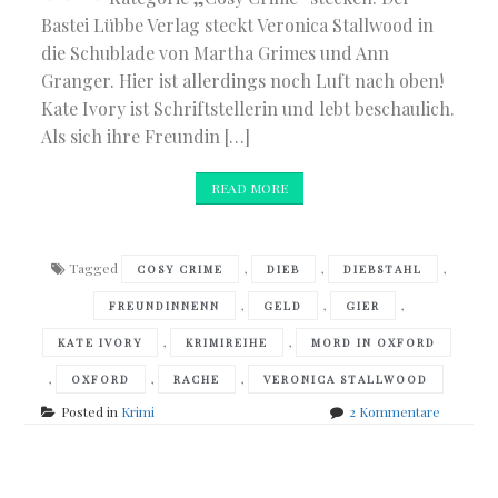
Bastei Lübbe Verlag steckt Veronica Stallwood in
die Schublade von Martha Grimes und Ann
Granger. Hier ist allerdings noch Luft nach oben!
Kate Ivory ist Schriftstellerin und lebt beschaulich.
Als sich ihre Freundin […]
READ MORE
Tagged
,
,
,
COSY CRIME
DIEB
DIEBSTAHL
,
,
,
FREUNDINNENN
GELD
GIER
,
,
KATE IVORY
KRIMIREIHE
MORD IN OXFORD
,
,
,
OXFORD
RACHE
VERONICA STALLWOOD
zu
Posted in
Krimi
2 Kommentare
Veronica
Stallwood
–
Mord