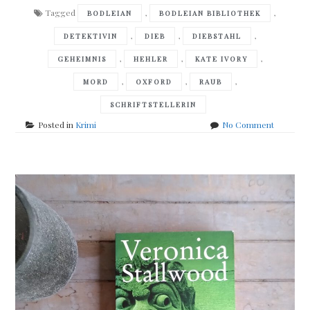
Tagged
,
,
BODLEIAN
BODLEIAN BIBLIOTHEK
,
,
,
DETEKTIVIN
DIEB
DIEBSTAHL
,
,
,
GEHEIMNIS
HEHLER
KATE IVORY
,
,
,
MORD
OXFORD
RAUB
SCHRIFTSTELLERIN
on
Posted in
Krimi
No Comment
Veronica
Stallwood
–
Letzte
Ausfahrt
Oxford