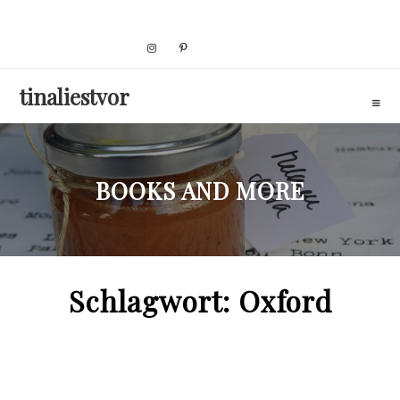
Skip
to
content
tinaliestvor
BOOKS AND MORE
Schlagwort:
Oxford