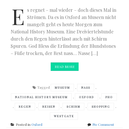
E
s regnet – mal wieder – doch dieses Mal in
Strömen. Da es in Oxford an Museen nicht
mangelt geht es heute Morgen zum
National History Museum. Eine Dreiviertelstunde
durch den Regen hinterlässt auch mit Schirm
Spuren. God Bless die Erfindung der Blundstones
– Füße trocken, der Rest nass… Nasse […]
READ MORE
Tagged
,
,
MUSEUM
NASS
,
,
NATIONAL HISTORY MUSEUM
OXFORD
PHO
,
,
,
,
,
REGEN
REISEN
SCHIRM
SHOPPING
WESTGATE
on
Posted in
Oxford
No Comment