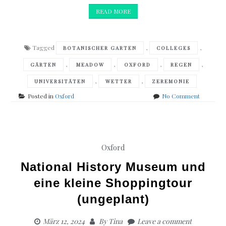
READ MORE
Tagged
,
,
BOTANISCHER GARTEN
COLLEGES
,
,
,
,
GÄRTEN
MEADOW
OXFORD
REGEN
,
,
UNIVERSITÄTEN
WETTER
ZEREMONIE
on
Posted in
Oxford
No Comment
Grau
in
Grau
Oxford
National History Museum und
eine kleine Shoppingtour
(ungeplant)
März 12, 2024
By
Tina
Leave a comment