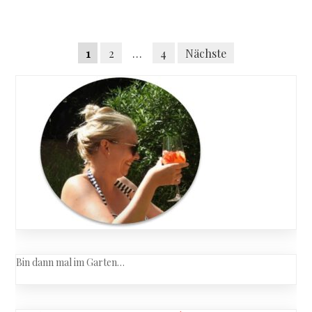
National
History
Museum
Posts
und
Seitennummerierung
1
2
…
4
Nächste
eine
navigation
kleine
der
Shopping
Beiträge
(ungeplan
Bin dann mal im Garten…