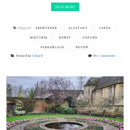
READ MORE
Tagged
,
,
,
ABENTEUER
ALTSTADT
CAFES
,
,
,
HISTORIK
KUNST
OXFORD
,
PARKANLAGE
REGEN
on
Posted in
Oxford
No Comment
Schlussa