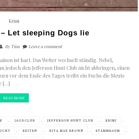
Krimi
– Let sleeping Dogs lie
By
Tina
Leave a comment
saison ist hart. Das Wetter wechselt ständig. Nebel,
 jedoch den Jefferson Hunt Club nicht abbringen, einen
urz vor dem Ende des Tages treibt ein Fuchs die Meute
e […]
READ MORE
,
,
,
,
E
JAGDCLUB
JEFFERSON HUNT CLUB
KRIMI
,
,
,
,
ZUCHT
REITEN
RITA MAE BROWN
STAMMBAUM