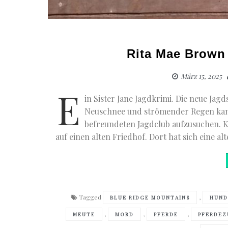
Rita Mae Brown 
März 15, 2025
E
in Sister Jane Jagdkrimi. Die neue Jagd
Neuschnee und strömender Regen kann
befreundeten Jagdclub aufzusuchen. K
auf einen alten Friedhof. Dort hat sich eine alt
Tagged
,
BLUE RIDGE MOUNTAINS
HUND
,
,
,
MEUTE
MORD
PFERDE
PFERDE