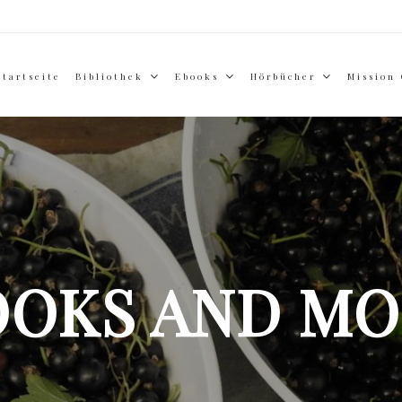
Startseite
Bibliothek
Ebooks
Hörbücher
Mission
OOKS AND MO