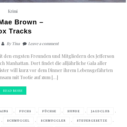
Krimi
 Mae Brown –
ox Tracks
By
Tina
Leave a comment
it den engsten Freunden und Mitgliedern des Jefferson
ch Manhattan. Dort findet die alljährliche Gala aller
Sister will kurz vor dem Dinner ihrem Lebensgefährten
nsam mit Tootie auf zum […]
READ MORE
,
,
,
,
,
AINS
FUCHS
FÜCHSE
HUNDE
JAGDCLUB
,
,
,
,
SCHMUGGEL
SCHMUGGLER
STEUERGESETZE