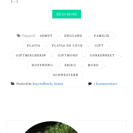
[…]
READ MORE
Tagged
,
,
,
ARMUT
ENGLAND
FAMILIE
,
,
,
FLAVIA
FLAVIA DE LUCE
GIFT
,
,
,
GIFTMISCHERIN
GIFTMORD
GURKENBEET
,
,
,
HOFFNUNG
KRIEG
MORD
SCHWESTERN
zu
Posted in
Jugendbuch
,
Krimi
3 Kommentare
Alan
Bradley
–
Posts
Flavia
de
navigation
Luce
–
Mord