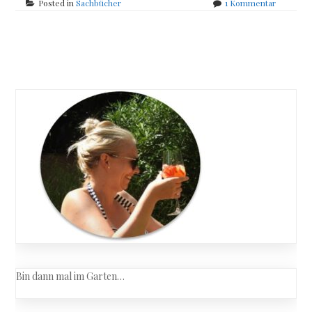
zu
Posted in
Sachbücher
1 Kommentar
Peter
Wohllebe
–
Posts
Wohllebe
Waldführ
navigation
Bin dann mal im Garten…