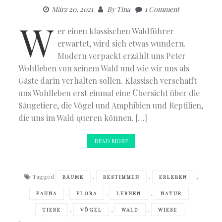
März 20, 2021
By
Tina
1 Comment
W
er einen klassischen Waldführer
erwartet, wird sich etwas wundern.
Modern verpackt erzählt uns Peter
Wohlleben von seinem Wald und wie wir uns als
Gäste darin verhalten sollen. Klassisch verschafft
uns Wohlleben erst einmal eine Übersicht über die
Säugetiere, die Vögel und Amphibien und Reptilien,
die uns im Wald queren können. […]
READ MORE
Tagged
,
,
,
BÄUME
BESTIMMEN
ERLEBEN
,
,
,
,
FAUNA
FLORA
LERNEN
NATUR
,
,
,
TIERE
VÖGEL
WALD
WIESE