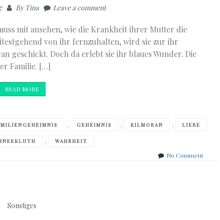
7
By
Tina
Leave a comment
muss mit ansehen, wie die Krankheit ihrer Mutter die
testgehend von ihr fernzuhalten, wird sie zur ihr
 geschickt. Doch da erlebt sie ihr blaues Wunder. Die
er Familie. […]
READ MORE
,
,
,
AMILIENGEHEIMNIS
GEHEIMNIS
KILMORAN
LIEBE
,
HNEEKLUTH
WAHRHEIT
on
No Comment
Eileen
Campb
–
Heim
nach
Sonstiges
Kilmo