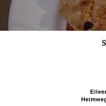
S
Eilee
Heimweg