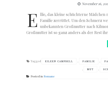
November 16, 201
E
llie, das kleine schüchterne Mädchen 
Familie zerrüttet. Um den Schmerz wei
unbekannten Großmutter nach Kilmoran
Großmutter ist so ganz anders als der Rest ihr
Tagged
,
,
EILEEN CAMPBELL
FAMILIE
F
,
,
MUT
SC
Posted in
Romane