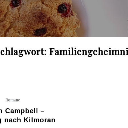
chlagwort:
Familiengeheimn
Romane
n Campbell –
 nach Kilmoran