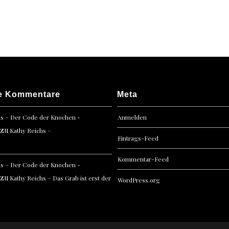
Kerzen
für
eine
Leich
e Kommentare
Meta
hs – Der Code der Knochen -
Anmelden
zu
Kathy Reichs –
Eintrags-Feed
Kommentar-Feed
hs – Der Code der Knochen -
zu
Kathy Reichs – Das Grab ist erst der
WordPress.org