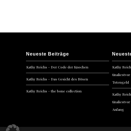
Posts
navigation
Neueste Beiträge
Neuest
Kathy Reichs – Der Code der Knochen
Kathy Reic
tinaliestvor
Kathy Reichs – Das Gesicht des Bösen
Totengeld
Kathy Reichs – the bone collection
Kathy Reic
tinaliestvor
Anfang