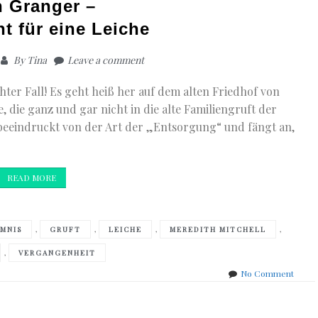
 Granger –
ht für eine Leiche
By
Tina
Leave a comment
ter Fall! Es geht heiß her auf dem alten Friedhof von
 die ganz und gar nicht in die alte Familiengruft der
 beeindruckt von der Art der „Entsorgung“ und fängt an,
READ MORE
,
,
,
,
IMNIS
GRUFT
LEICHE
MEREDITH MITCHELL
,
VERGANGENHEIT
on
No Comment
Ann
Grang
–