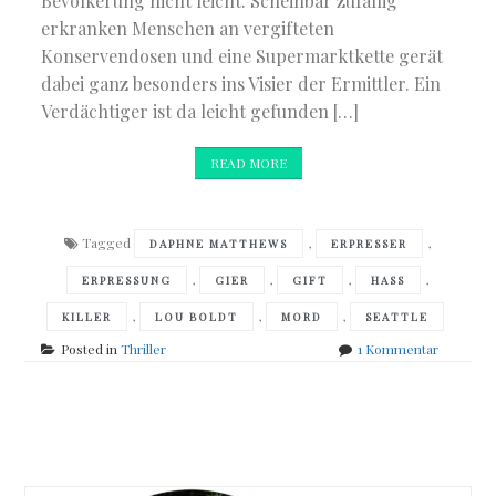
Bevölkerung nicht leicht. Scheinbar zufällig
erkranken Menschen an vergifteten
Konservendosen und eine Supermarktkette gerät
dabei ganz besonders ins Visier der Ermittler. Ein
Verdächtiger ist da leicht gefunden […]
READ MORE
Tagged
,
,
DAPHNE MATTHEWS
ERPRESSER
,
,
,
,
ERPRESSUNG
GIER
GIFT
HASS
,
,
,
KILLER
LOU BOLDT
MORD
SEATTLE
zu
Posted in
Thriller
1 Kommentar
Ridley
Pearson
–
Posts
Spur
ohne
navigation
Schatten