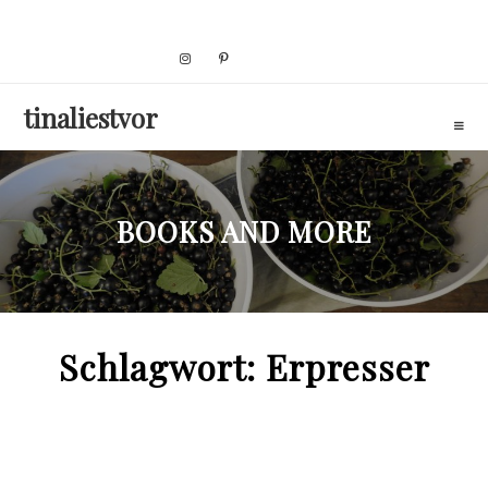
Skip
to
content
tinaliestvor
BOOKS AND MORE
Schlagwort:
Erpresser