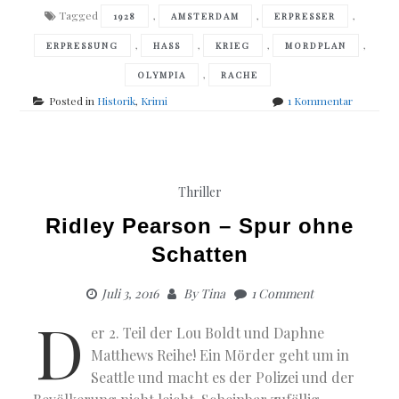
Tagged
,
,
,
1928
AMSTERDAM
ERPRESSER
,
,
,
,
ERPRESSUNG
HASS
KRIEG
MORDPLAN
,
OLYMPIA
RACHE
zu
Posted in
Historik
,
Krimi
1 Kommentar
Heuvel
&
De
Waal-
Die
Thriller
fünf
Farben
Ridley Pearson – Spur ohne
des
Schatten
Todes
Juli 3, 2016
By
Tina
1 Comment
D
er 2. Teil der Lou Boldt und Daphne
Matthews Reihe! Ein Mörder geht um in
Seattle und macht es der Polizei und der