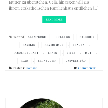
Mutter zu überstehen. Celia hingegen will aus
ihrem erzkatholischen Familienhaus entfliehen […]
READ MORE
Tagged
,
,
ABENTEUER
COLLEGE
ERLEBNIS
,
,
,
,
FAMILIE
FEMINISMUS
FRAUEN
,
,
,
,
FREUNDSCHAFT
INNIG
LIEBE
MUT
,
,
PLAN
SEHNSUCHT
UNIVERSITÄT
zu
Posted in
Romane
1 Kommentar
J.
Courtney
Sullivan
Posts
–
Aller
navigation
Anfang