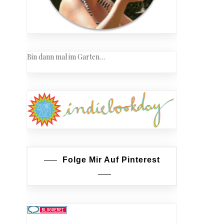
Bin dann mal im Garten…
Folge Mir Auf Pinterest
s