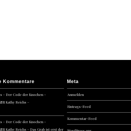
Blut
vergis
nicht
e Kommentare
Meta
hs – Der Code der Knochen -
Anmelden
zu
Kathy Reichs –
Eintrags-Feed
Kommentar-Feed
hs – Der Code der Knochen -
zu
Kathy Reichs – Das Grab ist erst der
WordPress.org