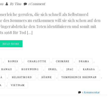
019
By
Tina
1 Comment
serleiche gerufen, die sich schnell als Selbstmord
tze des Sommers zu entkommen will sie sich schon auf den
Fingerabdrücke den Toten identifizieren und somit mit
s 1968 für Tod […]
READ MORE
,
,
,
,
,
BONES
CHARLOTTE
CHIMÄRE
DRAMA
,
,
,
,
,
HAWAII
HOFFNUNG
INSEL
JPAC
KANADA
,
,
,
,
OA
SELBSTMORD
SÖHNE
TEMPERENCE BRENNAN
,
A
VIETNAM
zu
1 Kommentar
Kathy
Reich
–