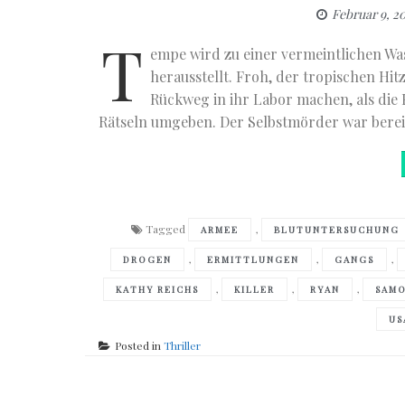
Februar 9, 2
T
empe wird zu einer vermeintlichen Was
herausstellt. Froh, der tropischen Hi
Rückweg in ihr Labor machen, als die 
Rätseln umgeben. Der Selbstmörder war bereit
Tagged
,
ARMEE
BLUTUNTERSUCHUNG
,
,
,
DROGEN
ERMITTLUNGEN
GANGS
,
,
,
KATHY REICHS
KILLER
RYAN
SAM
US
Posted in
Thriller