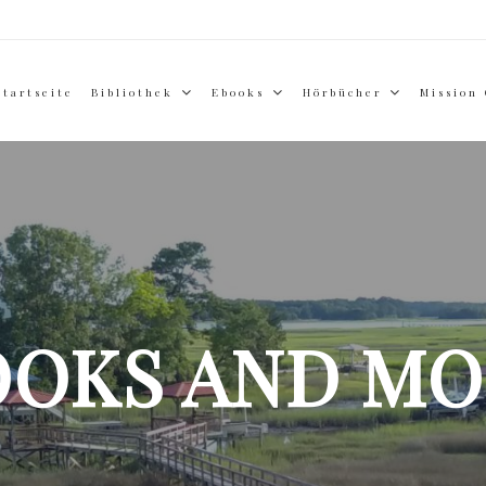
Startseite
Bibliothek
Ebooks
Hörbücher
Mission
OOKS AND MO