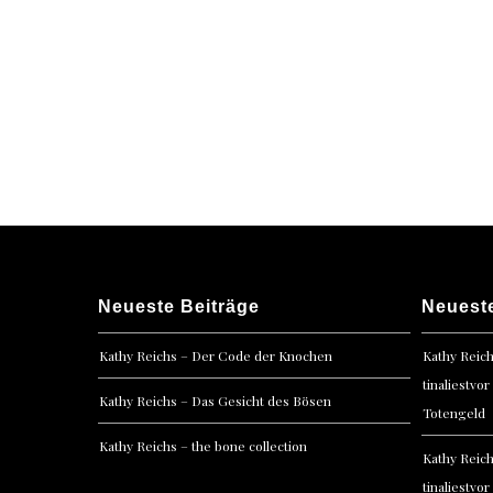
Posts
navigation
Neueste Beiträge
Neuest
Kathy Reichs – Der Code der Knochen
Kathy Reic
tinaliestvor
Kathy Reichs – Das Gesicht des Bösen
Totengeld
Kathy Reichs – the bone collection
Kathy Reic
tinaliestvor