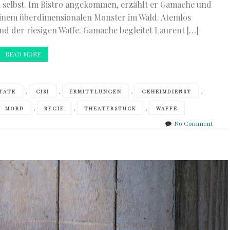
l selbst. Im Bistro angekommen, erzählt er Gamache und
inem überdimensionalen Monster im Wald. Atemlos
d der riesigen Waffe. Gamache begleitet Laurent […]
READ MORE
,
,
,
,
TATE
CISI
ERMITTLUNGEN
GEHEIMDIENST
,
,
,
MORD
REGIE
THEATERSTÜCK
WAFFE
on
No Comment
Louis
Penny
–
the
natur
of
the
beast