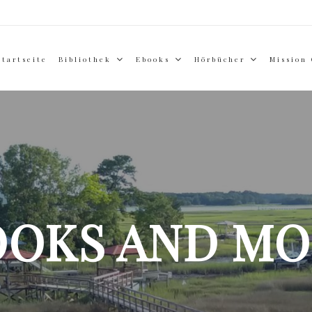
Startseite
Bibliothek
Ebooks
Hörbücher
Mission
OOKS AND MO