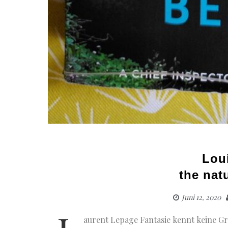
Lou
the nat
Juni 12, 2020
aurent Lepage Fantasie kennt keine G