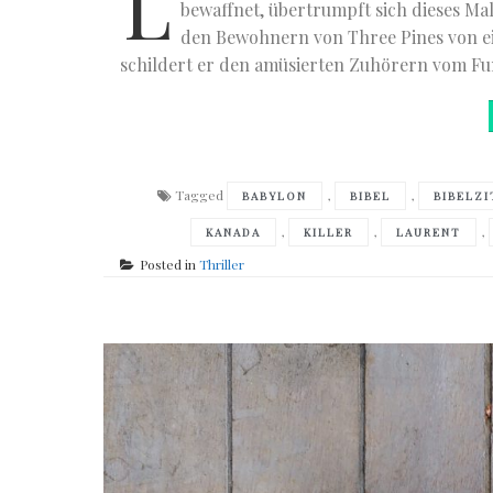
L
bewaffnet, übertrumpft sich dieses Ma
den Bewohnern von Three Pines von e
schildert er den amüsierten Zuhörern vom Fun
Tagged
,
,
BABYLON
BIBEL
BIBELZI
,
,
,
KANADA
KILLER
LAURENT
Posted in
Thriller