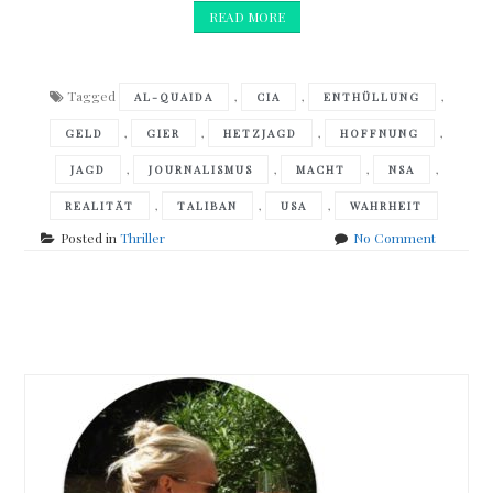
READ MORE
Tagged
,
,
,
AL-QUAIDA
CIA
ENTHÜLLUNG
,
,
,
,
GELD
GIER
HETZJAGD
HOFFNUNG
,
,
,
,
JAGD
JOURNALISMUS
MACHT
NSA
,
,
,
REALITÄT
TALIBAN
USA
WAHRHEIT
on
Posted in
Thriller
No Comment
Michael
Lüders
–
Posts
Never
say
navigation
anything