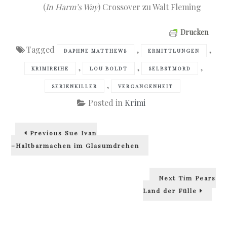
(
In Harm’s Way
) Crossover zu Walt Fleming
Drucken
Tagged
,
,
DAPHNE MATTHEWS
ERMITTLUNGEN
,
,
,
KRIMIREIHE
LOU BOLDT
SELBSTMORD
,
SERIENKILLER
VERGANGENHEIT
Posted in
Krimi
Beitragsnavigation
Previous
Previous
Sue Ivan
post:
–Haltbarmachen im Glasumdrehen
Next
Next
Tim Pears
post:
Land der Fülle