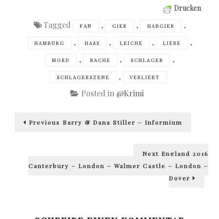
Drucken
Tagged
,
,
,
FAN
GIER
HABGIER
,
,
,
,
HAMBURG
HASS
LEICHE
LIEBE
,
,
,
MORD
RACHE
SCHLAGER
,
SCHLAGERSZENE
VERLIEBT
Posted in
@Krimi
Beitragsnavigation
Previous
Previous
Barry & Dana Stiller – Informium
post:
Next
Next
England 2016
post:
Canterbury – London – Walmer Castle – London –
Dover