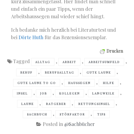
kurz zusammengefasst. Hier findet man schnell
und einfach ein paar Tipps, wenn der
Arbeitshaussegen mal wieder schief hängt.
Ich bedanke mich herzlich bei Literaturtest und
bei
Dörte Huth
für das Rezensionsexemplar.
Drucken
Tagged
,
,
,
ALLTAG
ARBEIT
ARBEITSUMFELD
,
,
,
BERUF
BERUFSALLTAG
GUTE LAUNE
,
,
,
GUTE LAUNE TO GO
HAUSSEGEN
HILFE
,
,
,
,
INSEL
JOB
KOLLEGEN
LANGWEILE
,
,
,
LAUNE
RATGEBER
RETTUNGSINSEL
,
,
SACHBUCH
STÖRFAKTOR
TIPS
Posted in
@Sachbücher