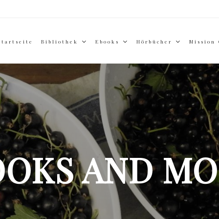
Startseite
Bibliothek
Ebooks
Hörbücher
Mission
OOKS AND MO