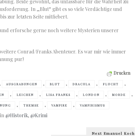
bung. Beide gewohnt, das unfassbare für die Wahrheit zu
usforderung. In „Blut“ gibt es so viele Verdächtige und
is zur letzten Seite mitfiebert.
t und erforsche gerne noch weitere Mysterien unserer
 weitere Conrad/Franks Abenteuer. Es war mir wie immer
nnung pur!
Drucken
,
,
,
,
,
AUSGRABUNGEN
BLUT
DRACULA
FLUCHT
,
,
,
,
,
EN
LEICHEN
LISA FRANKS
LONDON
MORDE
,
,
,
NNUNG
THEMSE
VAMPIRE
VAMPIRISMUS
 in
@Historik
,
@Krimi
Next
Next
Emanuel Koch