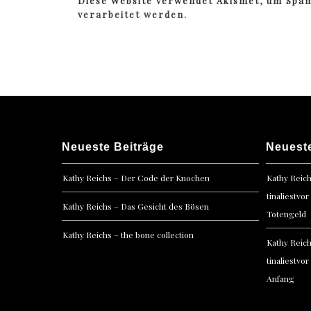
Diese Website verwendet Akismet, um Spa
verarbeitet werden.
Neueste Beiträge
Neuest
Kathy Reichs – Der Code der Knochen
Kathy Reic
tinaliestvor
Kathy Reichs – Das Gesicht des Bösen
Totengeld
Kathy Reichs – the bone collection
Kathy Reic
tinaliestvor
Anfang