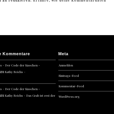
m zu reduzieren.
Erfahre, wie deine Kommentardaten
e Kommentare
Meta
hs – Der Code der Knochen -
Anmelden
zu
Kathy Reichs –
Eintrags-Feed
Kommentar-Feed
hs – Der Code der Knochen -
zu
Kathy Reichs – Das Grab ist erst der
WordPress.org