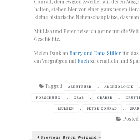
Conrad, dem ewigen Zweifler auf deren Ausgra
halten, stehen hier vor einer ganz neuen Hera
kleine historische Nebenschauplätze, das man b
Mit Lisa und Peter reise ich gerne um die Wel
Geschichte.
Vielen Dank an
Barry und Dana Stiller
für das
ein Vergnügen mit
Euch
zu ermitteln und Spa
Tagged
,
ABENTEUER
ARCHÄOLOGIE
,
,
,
FORSCHUNG
GRAB
GRÄBER
GRUFT
,
,
MUMIEN
PETER CONRAD
SPA
Posted
Beitragsnavigation
Previous
Previous
Byron Weigand –