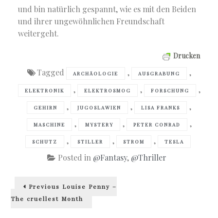
und bin natürlich gespannt, wie es mit den Beiden
und ihrer ungewöhnlichen Freundschaft
weitergeht.
Drucken
Tagged
,
,
ARCHÄOLOGIE
AUSGRABUNG
,
,
,
ELEKTRONIK
ELEKTROSMOG
FORSCHUNG
,
,
,
GEHIRN
JUGOSLAWIEN
LISA FRANKS
,
,
,
MASCHINE
MYSTERY
PETER CONRAD
,
,
,
SCHUTZ
STILLER
STROM
TESLA
Posted in
@Fantasy
,
@Thriller
Beitragsnavigation
Previous
Previous
Louise Penny –
post:
The cruellest Month