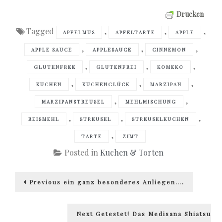
Drucken
Tagged
,
,
,
APFELMUS
APFELTARTE
APPLE
,
,
,
APPLE SAUCE
APPLESAUCE
CINNEMON
,
,
,
GLUTENFREE
GLUTENFREI
KOMEKO
,
,
,
KUCHEN
KUCHENGLÜCK
MARZIPAN
,
,
MARZIPANSTREUSEL
MEHLMISCHUNG
,
,
,
REISMEHL
STREUSEL
STREUSELKUCHEN
,
TARTE
ZIMT
Posted in
Kuchen & Torten
Beitragsnavigation
Previous
Previous
ein ganz besonderes Anliegen….
post:
Next
Next
Getestet! Das Medisana Shiatsu
post: