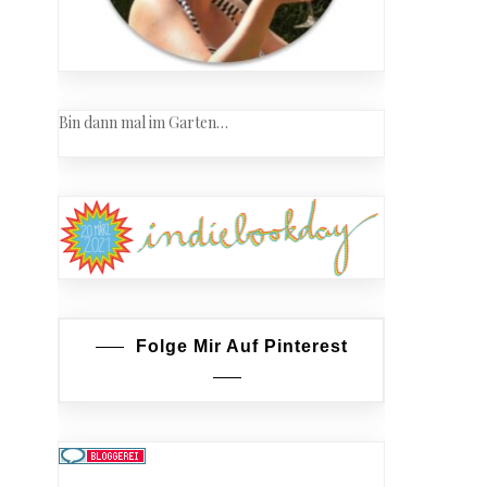
Bin dann mal im Garten…
Folge Mir Auf Pinterest
mus-
e-