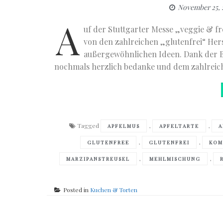
November 25, 
A
uf der Stuttgarter Messe „veggie & fre
von den zahlreichen „glutenfrei“ Hers
außergewöhnlichen Ideen. Dank der 
nochmals herzlich bedanke und dem zahlreich
Tagged
,
,
APFELMUS
APFELTARTE
A
,
,
GLUTENFREE
GLUTENFREI
KOM
,
,
MARZIPANSTREUSEL
MEHLMISCHUNG
Posted in
Kuchen & Torten