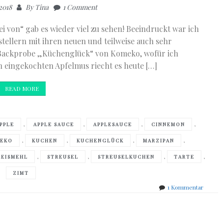
2018
By
Tina
1 Comment
i von“ gab es wieder viel zu sehen! Beeindruckt war ich
tellern mit ihren neuen und teilweise auch sehr
Backprobe „Küchenglück“ von Komeko, wofür ich
 eingekochten Apfelmus riecht es heute […]
READ MORE
,
,
,
,
PPLE
APPLE SAUCE
APPLESAUCE
CINNEMON
,
,
,
,
EKO
KUCHEN
KUCHENGLÜCK
MARZIPAN
,
,
,
,
REISMEHL
STREUSEL
STREUSELKUCHEN
TARTE
ZIMT
zu
1 Kommentar
Apfel
Vanill
Tarte