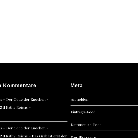
mit
Marzi
e Kommentare
Meta
hs – Der Code der Knochen -
Anmelden
zu
Kathy Reichs –
Eintrags-Feed
Kommentar-Feed
hs – Der Code der Knochen -
zu
Kathy Reichs – Das Grab ist erst der
WordPress.org