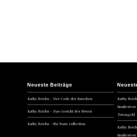
Posts
navigation
Neueste Beiträge
Neuest
Kathy Reichs – Der Code der Knochen
Kathy Reic
tinaliestvor
Kathy Reichs – Das Gesicht des Bösen
Totengeld
Kathy Reichs – the bone collection
Kathy Reic
tinaliestvor