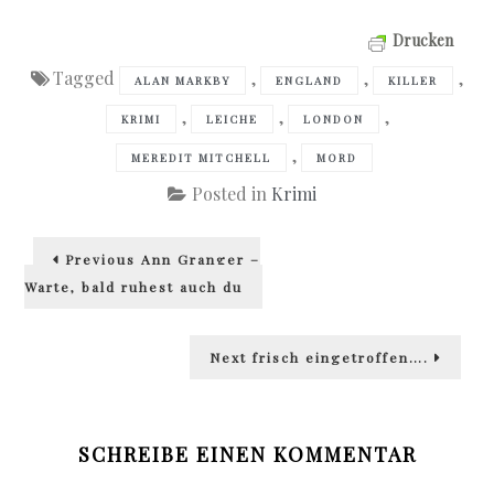
Drucken
Tagged
,
,
,
ALAN MARKBY
ENGLAND
KILLER
,
,
,
KRIMI
LEICHE
LONDON
,
MEREDIT MITCHELL
MORD
Posted in
Krimi
Beitragsnavigation
Previous
Previous
Ann Granger –
post:
Warte, bald ruhest auch du
Next
Next
frisch eingetroffen….
post:
SCHREIBE EINEN KOMMENTAR