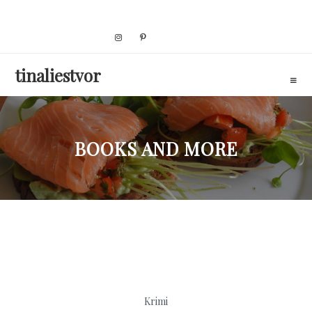
Skip
to
content
tinaliestvor
BOOKS AND MORE
Krimi