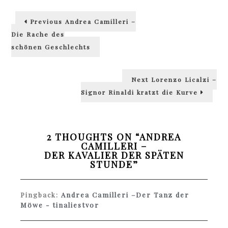
Beitragsnavigation
Previous
Previous
Andrea Camilleri –
post:
Die Rache des
schönen Geschlechts
Next
Next
Lorenzo Licalzi –
post:
Signor Rinaldi kratzt die Kurve
2 THOUGHTS ON “
ANDREA
CAMILLERI –
DER KAVALIER DER SPÄTEN
STUNDE
”
Pingback:
Andrea Camilleri –Der Tanz der
Möwe - tinaliestvor