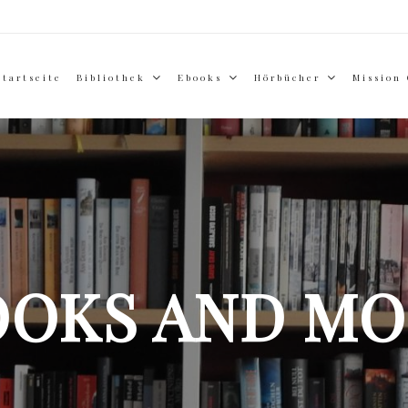
Startseite
Bibliothek
Ebooks
Hörbücher
Mission
OOKS AND MO