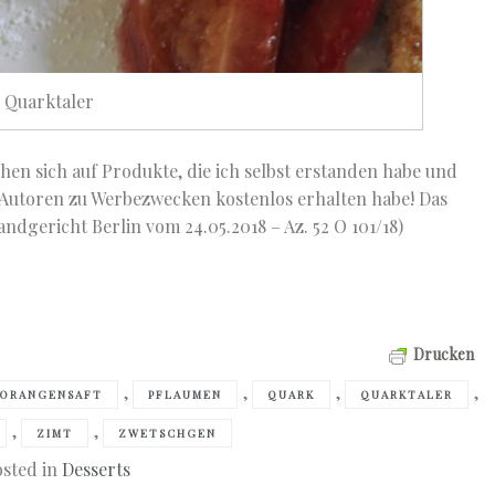
Quarktaler
ehen sich auf Produkte, die ich selbst erstanden habe und
 Autoren zu Werbezwecken kostenlos erhalten habe! Das
andgericht Berlin vom 24.05.2018 – Az. 52 O 101/18)
Drucken
,
,
,
,
ORANGENSAFT
PFLAUMEN
QUARK
QUARKTALER
,
,
ZIMT
ZWETSCHGEN
sted in
Desserts