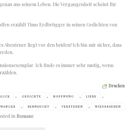
ilgenau aus seinem Leben. Die Vergangenheit scheint für
 offen erzählt Timo Erdbrügger in seinen Gedichten von
 Abenteuer liegt vor den beiden! Ich bin mir sicher, dass
erden.
nsionsexemplar. Ich finde es immer sehr mutig, wenn
rzählen.
Drucken
,
,
,
,
BLICK
GEDICHTE
HOFFNUNG
LIEBE
,
,
,
HWANGER
SEHNSUCHT
VERSTEHEN
WIEDERSEHEN
osted in
Romane