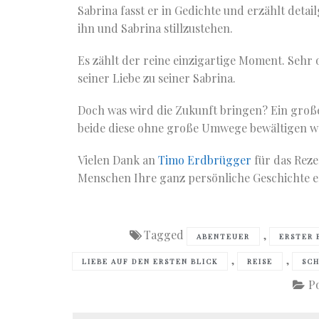
Sabrina fasst er in Gedichte und erzählt deta
ihn und Sabrina stillzustehen.
Es zählt der reine einzigartige Moment. Sehr
seiner Liebe zu seiner Sabrina.
Doch was wird die Zukunft bringen? Ein großes
beide diese ohne große Umwege bewältigen w
Vielen Dank an
Timo Erdbrügger
für das Reze
Menschen Ihre ganz persönliche Geschichte e
Tagged
,
ABENTEUER
ERSTER 
,
,
LIEBE AUF DEN ERSTEN BLICK
REISE
SC
P
Beitragsnavigation