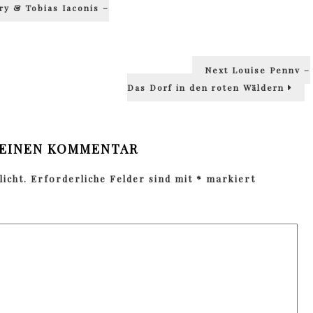
ry & Tobias Iaconis –
Next
Next
Louise Penny –
post:
Das Dorf in den roten Wäldern
 EINEN KOMMENTAR
icht.
Erforderliche Felder sind mit
*
markiert