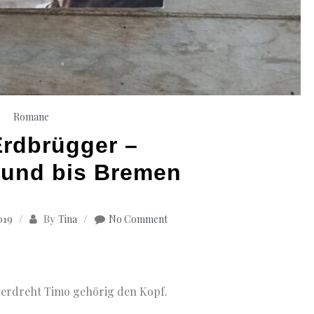
Romane
Erdbrügger –
und bis Bremen
By
019
Tina
No Comment
n verdreht Timo gehörig den Kopf.