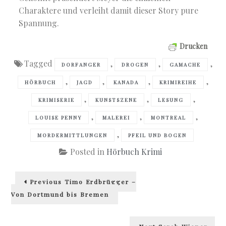
Charaktere und verleiht damit dieser Story pure
Spannung.
Drucken
Tagged
,
,
,
DORFANGER
DROGEN
GAMACHE
,
,
,
,
HÖRBUCH
JAGD
KANADA
KRIMIREIHE
,
,
,
KRIMISERIE
KUNSTSZENE
LESUNG
,
,
,
LOUISE PENNY
MALEREI
MONTREAL
,
MORDERMITTLUNGEN
PFEIL UND BOGEN
Posted in
Hörbuch Krimi
Beitragsnavigation
Previous
Previous
Timo Erdbrügger –
post:
Von Dortmund bis Bremen
Next