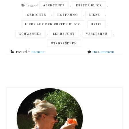
Tagged
,
,
ABENTEUER
ERSTER BLICK
,
,
,
GEDICHTE
HOFFNUNG
LIEBE
,
,
LIEBE AUF DEN ERSTEN BLICK
REISE
,
,
,
SCHWANGER
SEHNSUCHT
VERSTEHEN
WIEDERSEHEN
on
Posted in
Romane
No Comment
Timo
Erdbrügg
–
Posts
Von
Dortmun
navigation
bis
Bremen