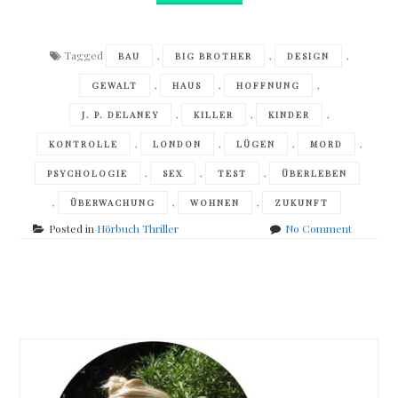
Tagged
,
,
,
BAU
BIG BROTHER
DESIGN
,
,
,
GEWALT
HAUS
HOFFNUNG
,
,
,
J. P. DELANEY
KILLER
KINDER
,
,
,
,
KONTROLLE
LONDON
LÜGEN
MORD
,
,
,
PSYCHOLOGIE
SEX
TEST
ÜBERLEBEN
,
,
,
ÜBERWACHUNG
WOHNEN
ZUKUNFT
on
Posted in
Hörbuch Thriller
No Comment
J.
P.
Delaney
Posts
–
The
navigation
girl
before