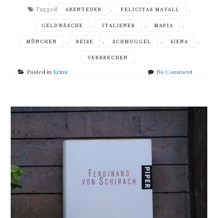
Tagged
,
,
ABENTEUER
FELICITAS MAYALL
,
,
,
GELDWÄSCHE
ITALIENER
MAFIA
,
,
,
,
MÜNCHEN
REISE
SCHMUGGEL
SIENA
VERBRECHEN
on
Posted in
Krimi
No Comment
Felicitas
Mayall
–
Schwarz
Katzen