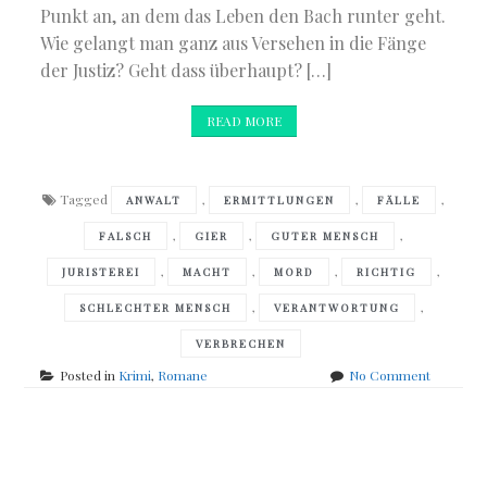
Punkt an, an dem das Leben den Bach runter geht.
Wie gelangt man ganz aus Versehen in die Fänge
der Justiz? Geht dass überhaupt? […]
READ MORE
Tagged
,
,
,
ANWALT
ERMITTLUNGEN
FÄLLE
,
,
,
FALSCH
GIER
GUTER MENSCH
,
,
,
,
JURISTEREI
MACHT
MORD
RICHTIG
,
,
SCHLECHTER MENSCH
VERANTWORTUNG
VERBRECHEN
on
Posted in
Krimi
,
Romane
No Comment
Ferdinan
von
Schirach
Posts
–
Verbrech