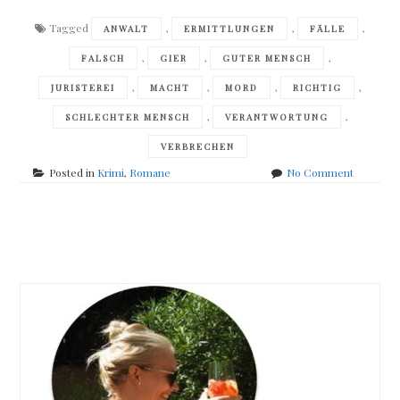
Tagged
,
,
,
ANWALT
ERMITTLUNGEN
FÄLLE
,
,
,
FALSCH
GIER
GUTER MENSCH
,
,
,
,
JURISTEREI
MACHT
MORD
RICHTIG
,
,
SCHLECHTER MENSCH
VERANTWORTUNG
VERBRECHEN
on
Posted in
Krimi
,
Romane
No Comment
Ferdinan
von
Schirach
Posts
–
Verbrech
navigation