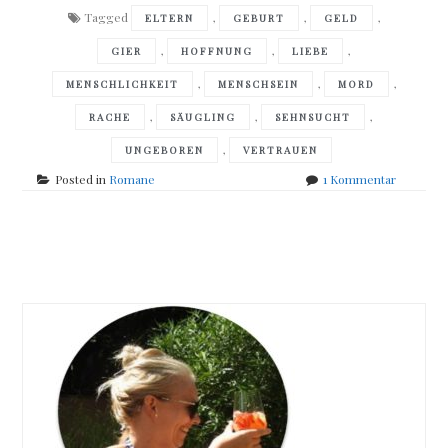
Tagged
,
,
,
ELTERN
GEBURT
GELD
,
,
,
GIER
HOFFNUNG
LIEBE
,
,
,
MENSCHLICHKEIT
MENSCHSEIN
MORD
,
,
,
RACHE
SÄUGLING
SEHNSUCHT
,
UNGEBOREN
VERTRAUEN
zu
Posted in
Romane
1 Kommentar
Ian
McEwan
–
Posts
Nutshell
navigation