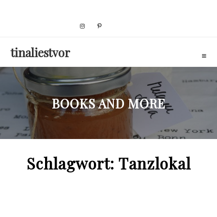
Skip
to
content
tinaliestvor
BOOKS AND MORE
Schlagwort:
Tanzlokal