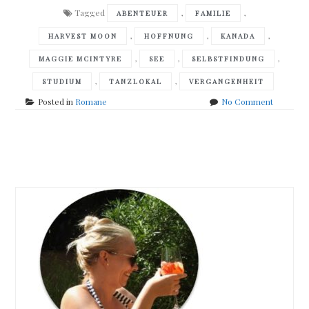
Tagged
,
,
ABENTEUER
FAMILIE
,
,
,
HARVEST MOON
HOFFNUNG
KANADA
,
,
,
MAGGIE MCINTYRE
SEE
SELBSTFINDUNG
,
,
STUDIUM
TANZLOKAL
VERGANGENHEIT
on
Posted in
Romane
No Comment
K.
C.
McKinno
Posts
–
Tanz
navigation
im
Harvest
Moon