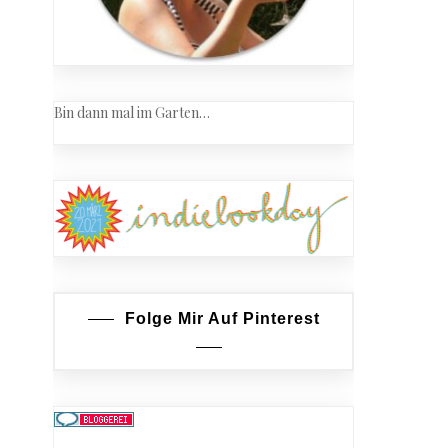
Bin dann mal im Garten…
n
Folge Mir Auf Pinterest
eth
n