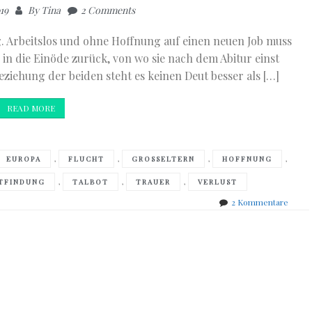
19
By
Tina
2 Comments
ig. Arbeitslos und ohne Hoffnung auf einen neuen Job muss
 in die Einöde zurück, von wo sie nach dem Abitur einst
Beziehung der beiden steht es keinen Deut besser als […]
READ MORE
,
,
,
,
EUROPA
FLUCHT
GROSSELTERN
HOFFNUNG
,
,
,
STFINDUNG
TALBOT
TRAUER
VERLUST
zu
2 Kommentare
Caroli
Elizab
Talbot
–
Wir
drehe
uns
noch