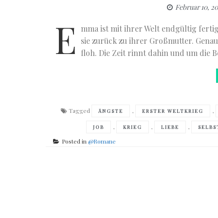
Februar 10, 20
E
mma ist mit ihrer Welt endgültig fert
sie zurück zu ihrer Großmutter. Genau
floh. Die Zeit rinnt dahin und um die 
Tagged
,
,
ÄNGSTE
ERSTER WELTKRIEG
,
,
,
JOB
KRIEG
LIEBE
SELB
Posted in
@Romane
Posts
navigation