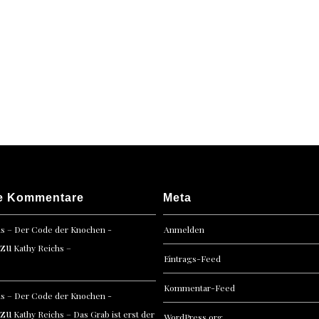
imme
auf
der
Welt
e Kommentare
Meta
hs – Der Code der Knochen -
Anmelden
zu
Kathy Reichs –
Eintrags-Feed
Kommentar-Feed
hs – Der Code der Knochen -
zu
Kathy Reichs – Das Grab ist erst der
WordPress.org