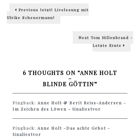
Beitragsnavigation
Previous
Previous
Jetzt! Livelesung mit
post:
Ulrike Scheuermann!
Next
Next
Tom Hillenbrand –
post:
Letzte Ernte
6 THOUGHTS ON “
ANNE HOLT
–
BLINDE GÖTTIN
”
Pingback:
Anne Holt & Berit Reiss-Andersen –
Im Zeichen des Löwen - tinaliestvor
Pingback:
Anne Holt –Das achte Gebot -
tinaliestvor