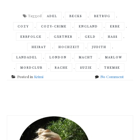
Tagged
,
,
,
ADEL
BECKS
BETRUG
,
,
,
,
COZY
COZY-CRIME
ENGLAND
ERBE
,
,
,
,
ERBFOLGE
GÄRTNER
GELD
HASS
,
,
,
HEIRAT
HOCHZEIT
JUDITH
,
,
,
LANDADEL
LONDON
MACHT
MARLOW
,
,
,
,
MORDCLUB
RACHE
SUZIE
THEMSE
on
Posted in
Krimi
No Comment
Robert
Thorogo
–
Posts
Mrs
Potts
navigation
´
Mordclub
und
der
tote