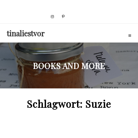
Skip
to
content
tinaliestvor
BOOKS AND MORE
Schlagwort:
Suzie