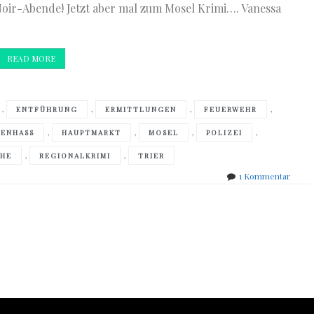
Noir-Abende! Jetzt aber mal zum Mosel Krimi…. Vanessa
READ MORE
,
,
,
,
ENTFÜHRUNG
ERMITTLUNGEN
FEUERWEHR
,
,
,
,
ENHASS
HAUPTMARKT
MOSEL
POLIZEI
,
,
CHE
REGIONALKRIMI
TRIER
zu
1 Kommentar
Moni
und
Simon
Reins
–
Feuer
über
der
Mosel