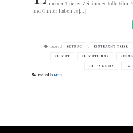
meiner Trierer Zeit immer tolle Film-
und Gunter haben es […]
Tagged
,
BETRUG
EINTRACHT TRIER
,
,
FLUCHT
FLÜCHTLINGE
FREMD
,
PORTA NIGRA
RA
Posted in
Krimi
Posts
navigation