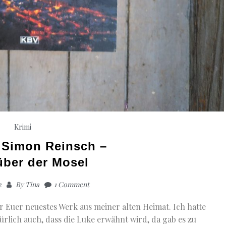
Krimi
 Simon Reinsch –
über der Mosel
2
By
Tina
1 Comment
ür Euer neuestes Werk aus meiner alten Heimat. Ich hatte
ürlich auch, dass die Luke erwähnt wird, da gab es zu