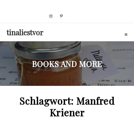
Skip
to
content
tinaliestvor
BOOKS AND MORE
Schlagwort:
Manfred
Kriener