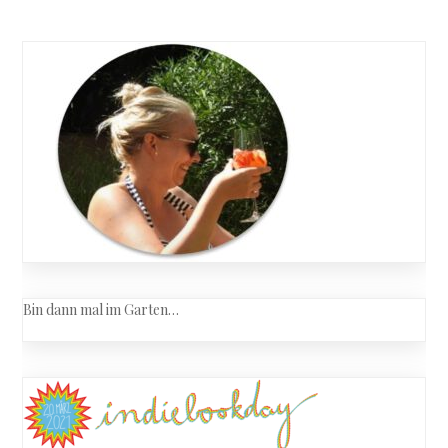
ist
navigation
abgebran
Bin dann mal im Garten…