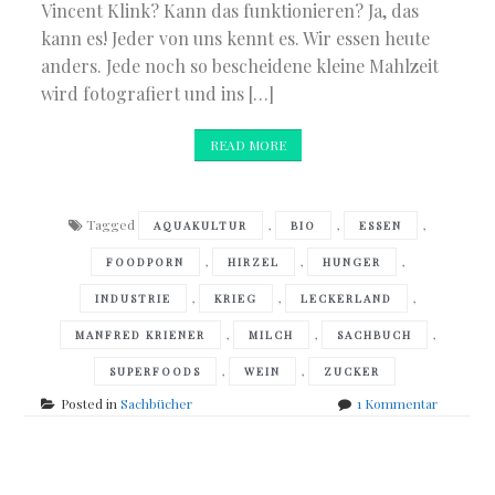
Vincent Klink? Kann das funktionieren? Ja, das
kann es! Jeder von uns kennt es. Wir essen heute
anders. Jede noch so bescheidene kleine Mahlzeit
wird fotografiert und ins […]
READ MORE
Tagged
,
,
,
AQUAKULTUR
BIO
ESSEN
,
,
,
FOODPORN
HIRZEL
HUNGER
,
,
,
INDUSTRIE
KRIEG
LECKERLAND
,
,
,
MANFRED KRIENER
MILCH
SACHBUCH
,
,
SUPERFOODS
WEIN
ZUCKER
zu
Posted in
Sachbücher
1 Kommentar
Manfred
Kriener
–
Posts
Leckerla