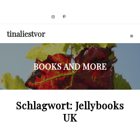
Skip
to
content
tinaliestvor
BOOKS AND MORE
Schlagwort:
Jellybooks
UK