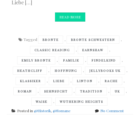
Liebe […]
READ MORE
Tagged
,
,
BRONTE
BRONTE SCHWESTERN
,
,
CLASSIC READING
EARNSHAW
,
,
,
EMILY BRONTE
FAMILIE
FINDELKIND
,
,
,
HEATHCLIFF
HOFFNUNG
JELLYBOOKS UK
,
,
,
,
KLASSIKER
LIEBE
LINTON
RACHE
,
,
,
,
ROMAN
SEHNSUCHT
TRADITION
UK
,
WAISE
WUTHERING HEIGHTS
on
Posted in
@Historik
,
@Romane
No Comment
Emily
Bronte
–
Posts
Wutherin
Heights