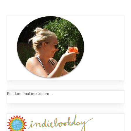
Posts
Seelensc
navigation
Bin dann mal im Garten…