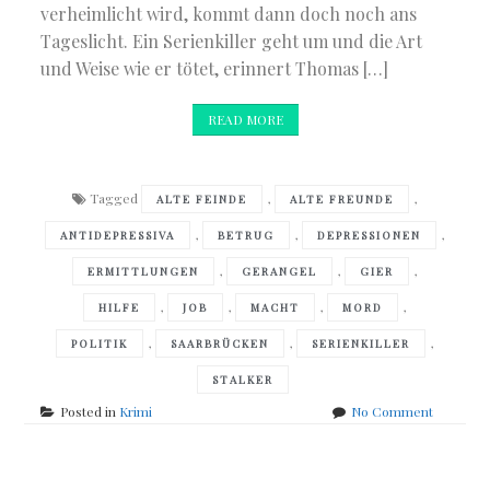
verheimlicht wird, kommt dann doch noch ans
Tageslicht. Ein Serienkiller geht um und die Art
und Weise wie er tötet, erinnert Thomas […]
READ MORE
Tagged
,
,
ALTE FEINDE
ALTE FREUNDE
,
,
,
ANTIDEPRESSIVA
BETRUG
DEPRESSIONEN
,
,
,
ERMITTLUNGEN
GERANGEL
GIER
,
,
,
,
HILFE
JOB
MACHT
MORD
,
,
,
POLITIK
SAARBRÜCKEN
SERIENKILLER
STALKER
on
Posted in
Krimi
No Comment
Joner
Storesan
–