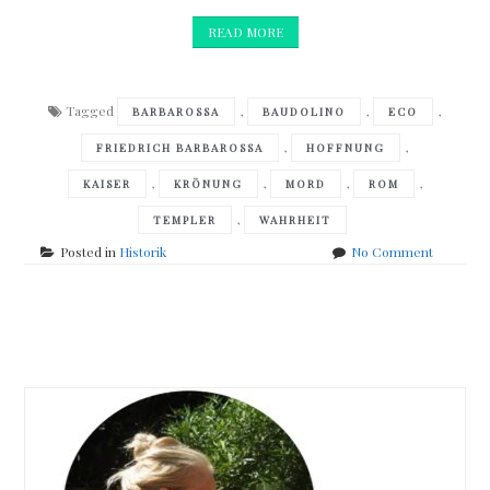
READ MORE
Tagged
,
,
,
BARBAROSSA
BAUDOLINO
ECO
,
,
FRIEDRICH BARBAROSSA
HOFFNUNG
,
,
,
,
KAISER
KRÖNUNG
MORD
ROM
,
TEMPLER
WAHRHEIT
on
Posted in
Historik
No Comment
Umberto
Eco
–
Posts
Baudolin
navigation