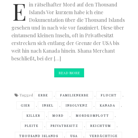
E
in rätselhafter Mord auf den Thousand
Islands Vor kurzem habe ich eine
Dokumentation über die Thousand Islands
gesehen und in nach wie vor fasziniert. Diese über
eintausend kleinen Inseln, oft in Privatbesitzt
erstrecken sich entlang der Grenze der USA bis
weit hin nach Kanada hinein. Shana Merchant
beschließt, bei der […]
READ MORE
Tagged
,
,
,
ERBE
FAMILIENERBE
FLUCHT
,
,
,
,
GIER
INSEL
INSOLVENZ
KANADA
,
,
,
KILLER
MORD
MORDKOMPLOTT
,
,
,
PLEITE
PRIVATBESITZ
REICHTUM
,
,
THOUSAND ISLANDS
USA
VERDÄCHTIGE