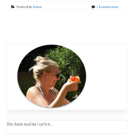
zu
Posted in
Krimi
1 Kommentar
Tessa
Wegert
–
Posts
Thousan
Islands
navigation
Bin dann mal im Garten…