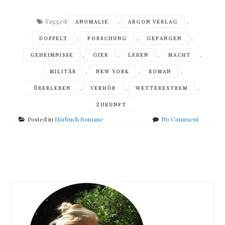
Tagged
,
,
ANOMALIE
ARGON VERLAG
,
,
,
DOPPELT
FORSCHUNG
GEFANGEN
,
,
,
,
GEHEIMNISSE
GIER
LEBEN
MACHT
,
,
,
MILITÄR
NEW YORK
ROMAN
,
,
,
ÜBERLEBEN
VERHÖR
WETTEREXTREM
ZUKUNFT
on
Posted in
Hörbuch Romane
No Comment
Hervé
Le
Tellier
Posts
–
Die
navigation
Anomalie